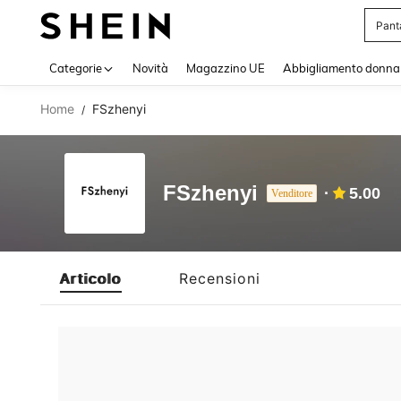
Pant
Use up 
Categorie
Novità
Magazzino UE
Abbigliamento donna
Home
FSzhenyi
/
FSzhenyi
5.00
Venditore
Articolo
Recensioni