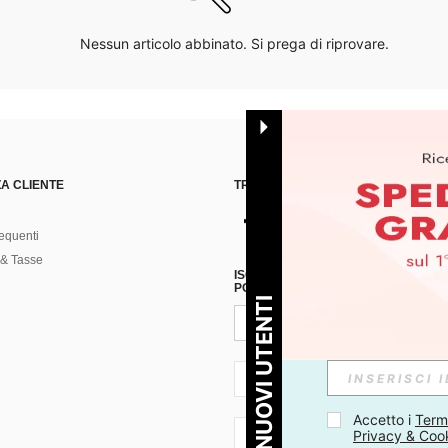
Nessun articolo abbinato. Si prega di riprovare.
A CLIENTE
TROVACI SU
equenti
& Tasse
ISCRIVITI ALLA NOSTRA NEWSLETT
POSSIBILE ANNULLARE LA SOTTOSC
PER I NUOVI UTENTI
IT + 39
Accetto i 
Termi
Privacy & Coo
IT + 39