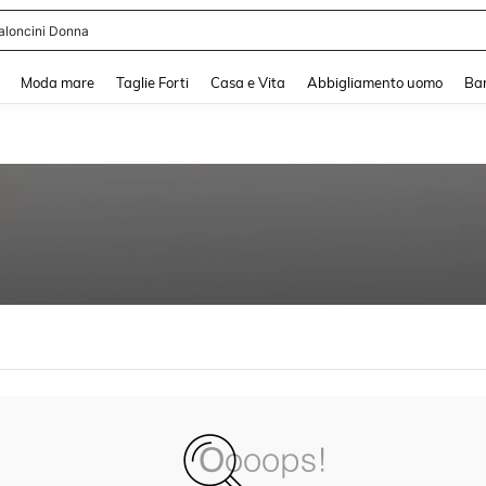
aloncini Donna
and down arrow keys to navigate search Recente ricerca and Cerca e Trova. Pres
Moda mare
Taglie Forti
Casa e Vita
Abbigliamento uomo
Ba