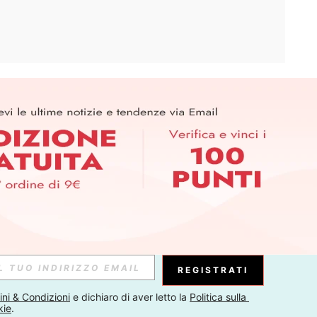
APP
ER PER SCOPRIRE LE ULTIME TENDENZE IN ANTEPRIMA! (È
RIZIONE IN QUALSIASI MOMENTO).
Iscriviti
Abbonati
REGISTRATI
ni & Condizioni
 e dichiaro di aver letto la 
Politica sulla 
kie
.
Iscriviti