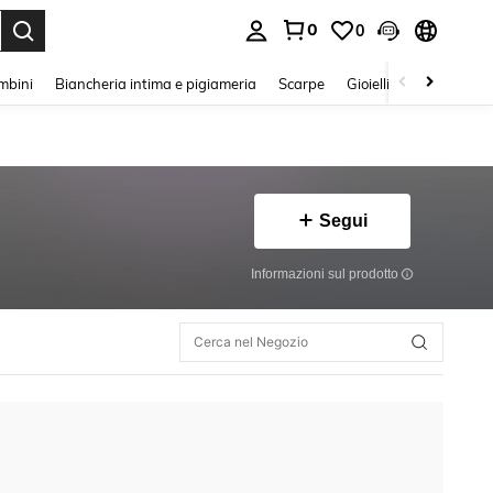
0
0
s Enter to select.
mbini
Biancheria intima e pigiameria
Scarpe
Gioielli E Accessori
Segui
Informazioni sul prodotto