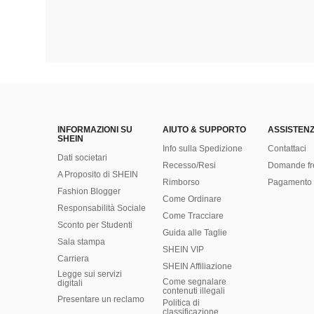
INFORMAZIONI SU
AIUTO & SUPPORTO
ASSISTENZ
SHEIN
Info sulla Spedizione
Contattaci
Dati societari
Recesso/Resi
Domande fr
A Proposito di SHEIN
Rimborso
Pagamento 
Fashion Blogger
Come Ordinare
Responsabilità Sociale
Come Tracciare
Sconto per Studenti
Guida alle Taglie
Sala stampa
SHEIN VIP
Carriera
SHEIN Affiliazione
Legge sui servizi
Come segnalare
digitali
contenuti illegali
Presentare un reclamo
Politica di
classificazione