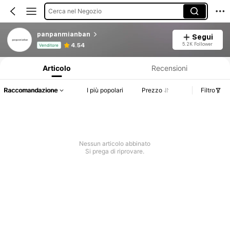
Cerca nel Negozio
panpanmianban
Segui
Informazioni sul prodotto: Comunicazione del prezzo, dettagli su vendite e disponibilità.
5.2K Follower
4.54
Venditore
Articolo
Recensioni
Raccomandazione
I più popolari
Prezzo
Filtro
Nessun articolo abbinato
Si prega di riprovare.