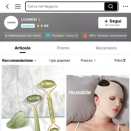
Cerca nel Negozio
LUOMISI
Segui
8K Follower
4.88
Venditore
Informazioni sul prodotto: Comunicazione del prezzo, dettagli su vendite e disponibilità.
livello di fidelizzazione dei clienti
Fondato 1 anno fa
45K+ Venduto recentemen
Articolo
Promo
Recensioni
Raccomandazione
I più popolari
Prezzo
Filtro