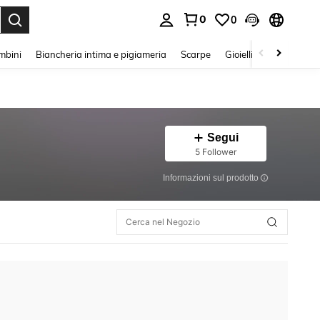
0
0
s Enter to select.
mbini
Biancheria intima e pigiameria
Scarpe
Gioielli E Accessori
Segui
5 Follower
Informazioni sul prodotto