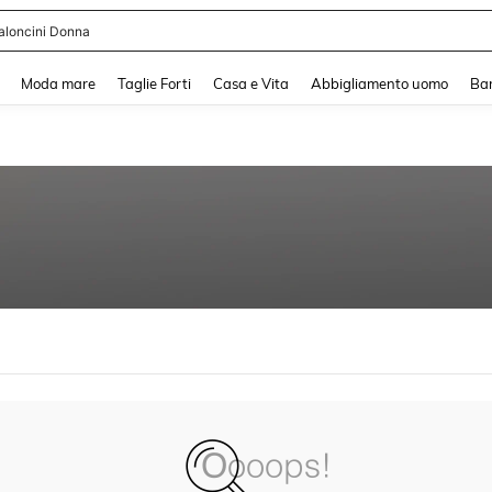
aloncini Donna
and down arrow keys to navigate search Recente ricerca and Cerca e Trova. Pres
Moda mare
Taglie Forti
Casa e Vita
Abbigliamento uomo
Ba