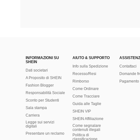
INFORMAZIONI SU
AIUTO & SUPPORTO
ASSISTENZ
SHEIN
Info sulla Spedizione
Contattaci
Dati societari
Recesso/Resi
Domande fr
A Proposito di SHEIN
Rimborso
Pagamento 
Fashion Blogger
Come Ordinare
Responsabilità Sociale
Come Tracciare
Sconto per Studenti
Guida alle Taglie
Sala stampa
SHEIN VIP
Carriera
SHEIN Affiliazione
Legge sui servizi
Come segnalare
digitali
contenuti illegali
Presentare un reclamo
Politica di
classificazione