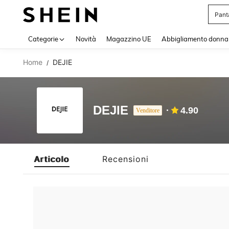
Pant
Use up 
Categorie
Novità
Magazzino UE
Abbigliamento donna
Home
DEJIE
/
DEJIE
4.90
Venditore
Articolo
Recensioni