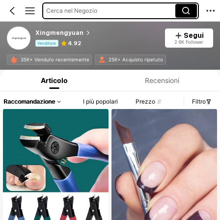
Cerca nel Negozio
Xingmengyuan
Segui
2.6K Follower
4.92
Venditore
Informazioni sul prodotto: Comunicazione del prezzo, dettagli su vendite e disponibilità.
35K+ Venduto recentemente
25K+ Acquisto ripetuto
Articolo
Recensioni
Raccomandazione
I più popolari
Prezzo
Filtro