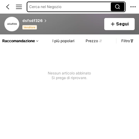
Cerca nel Negozio
dsfsdf326
Segui
Venditore
Raccomandazione
I più popolari
Prezzo
Filtro
Nessun articolo abbinato
Si prega di riprovare.