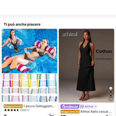
Ti può anche piacere
16
1 pezzo Galleggiante
Athîral
Magazzino EU
gonfiabile per adulti, amaca gallegg
(500+)
Athîral Abito casual d
Magazzino EU
iante, giocattolo galleggiante per pi
a donna per vacanze, con scollo a