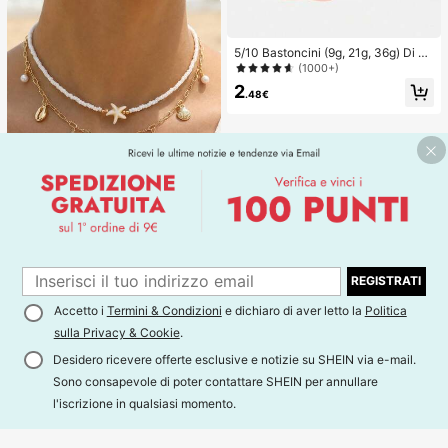
5/10 Bastoncini (9g, 21g, 36g) Di C
olla Solida Super Resistente - Asciu
(1000+)
gatura Rapida, Alta Viscosità, Adatti
2
Per Carta E Artigianato, Un Essenzi
.48€
ale Per L'Ufficio, Forniture Scolastic
he, Ritorno A Scuola, Forniture Scol
astiche
1
1
REGISTRATI
2 pezzi/set Collana con perle e dec
orazioni a forma di stella marina e c
Accetto i
Termini & Condizioni
e dichiaro di aver letto la
Politica
#1 Bestseller
in ABS Collane con ciondolo da donna
onchiglia per ragazze, adatta per d
sulla Privacy & Cookie
.
2
ecorazione quotidiana e abbigliame
.88€
nto da spiaggia
Desidero ricevere offerte esclusive e notizie su SHEIN via e-mail.
Sono consapevole di poter contattare SHEIN per annullare
l'iscrizione in qualsiasi momento.