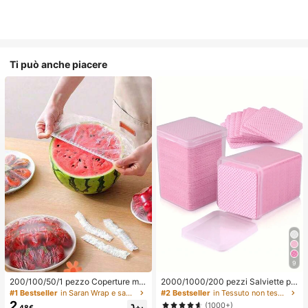
Ti può anche piacere
9
200/100/50/1 pezzo Coperture mo
2000/1000/200 pezzi Salviette pe
nouso in pellicola trasparente per al
r la pulizia delle unghie - Tamponi p
#1 Bestseller
in Saran Wrap e sacchetti di plastica
#2 Bestseller
in Tessuto non tessuto Strumenti per la rimozione
imenti, Coperture per doccia, Sacc
rofessionali senza pelucchi per rim
2
(1000+)
.48€