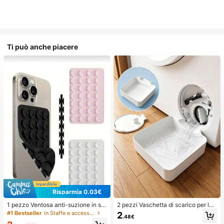
Ti può anche piacere
Risparmia 0.03€
1 pezzo Ventosa anti-suzione in sili
2 pezzi Vaschetta di scarico per lav
cone per telefono, 28 pezzi Ventos
atrice, Tappetino di protezione imp
#1 Bestseller
in Staffe e accessori
2
.48€
e in silicone (cuscinetti adesivi auto
ermeabile per pavimento della lava