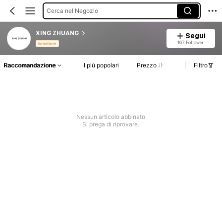
Cerca nel Negozio
XING ZHUANG
Segui
167 Follower
Venditore
Raccomandazione
I più popolari
Prezzo
Filtro
Nessun articolo abbinato
Si prega di riprovare.