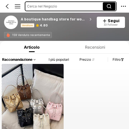
Cerca nel Negozio
A boutique handbag store for women
Segui
33 Follower
4.80
Venditore
Informazioni sul prodotto: Comunicazione del prezzo, dettagli su vendite e disponibilità.
159 Venduto recentemente
Articolo
Recensioni
Raccomandazione
I più popolari
Prezzo
Filtro