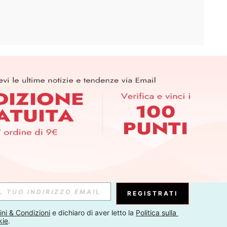
APP
ER PER SCOPRIRE LE ULTIME TENDENZE IN ANTEPRIMA! (È
RIZIONE IN QUALSIASI MOMENTO).
Iscriviti
Abbonati
REGISTRATI
ni & Condizioni
 e dichiaro di aver letto la 
Politica sulla 
kie
.
Iscriviti