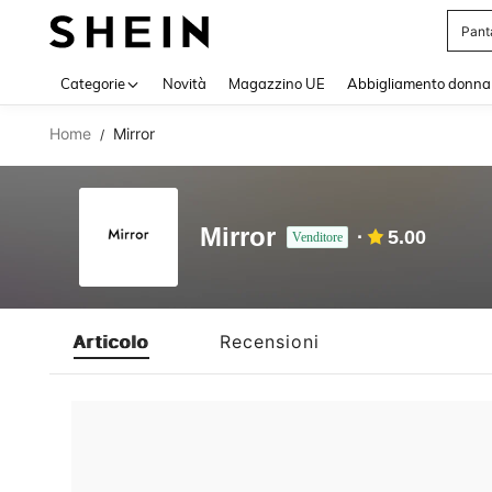
Pant
Use up 
Categorie
Novità
Magazzino UE
Abbigliamento donna
Home
Mirror
/
Mirror
5.00
Venditore
Articolo
Recensioni