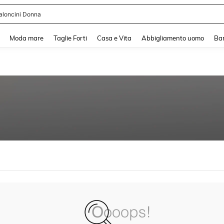
aloncini Donna
and down arrow keys to navigate search Recente ricerca and Cerca e Trova. Pres
Moda mare
Taglie Forti
Casa e Vita
Abbigliamento uomo
Ba