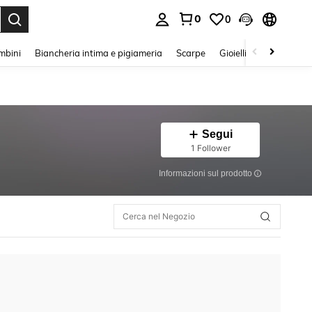
0
0
s Enter to select.
mbini
Biancheria intima e pigiameria
Scarpe
Gioielli E Accessori
Segui
1 Follower
Informazioni sul prodotto