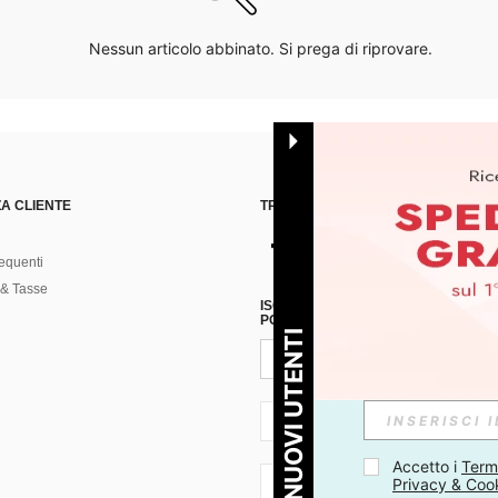
Nessun articolo abbinato. Si prega di riprovare.
A CLIENTE
TROVACI SU
equenti
& Tasse
ISCRIVITI ALLA NOSTRA NEWSLETT
POSSIBILE ANNULLARE LA SOTTOSC
PER I NUOVI UTENTI
IT + 39
Accetto i 
Termi
Privacy & Coo
IT + 39