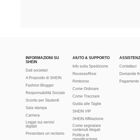
INFORMAZIONI SU
AIUTO & SUPPORTO
ASSISTENZ
SHEIN
Info sulla Spedizione
Contattaci
Dati societari
Recesso/Resi
Domande fr
A Proposito di SHEIN
Rimborso
Pagamento 
Fashion Blogger
Come Ordinare
Responsabilità Sociale
Come Tracciare
Sconto per Studenti
Guida alle Taglie
Sala stampa
SHEIN VIP
Carriera
SHEIN Affiliazione
Legge sui servizi
Come segnalare
digitali
contenuti illegali
Presentare un reclamo
Politica di
classificazione