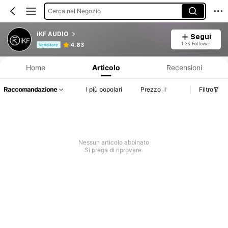
Cerca nel Negozio
iKF AUDIO
Segui
Informazioni sul prodotto: Comunicazione del prezzo, dettagli su vendite e disponibilità.
1.3K Follower
4.83
Venditore
Home
Articolo
Recensioni
Raccomandazione
I più popolari
Prezzo
Filtro
Nessun articolo abbinato
Si prega di riprovare.