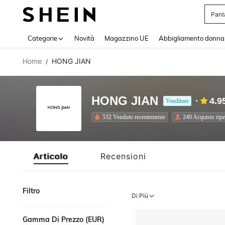
Pant
Use up 
Categorie
Novità
Magazzino UE
Abbigliamento donna
Home
HONG JIAN
/
HONG JIAN
4.9
Venditore
532 Venduto recentemente
240 Acquisto ripe
Articolo
Recensioni
Filtro
Di Più
Gamma Di Prezzo (EUR)