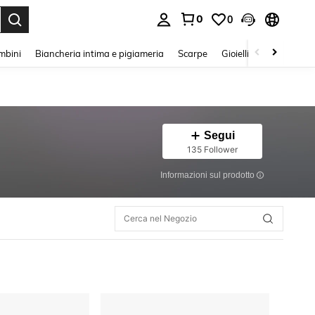
0
0
s Enter to select.
mbini
Biancheria intima e pigiameria
Scarpe
Gioielli E Accessori
Segui
135 Follower
Informazioni sul prodotto