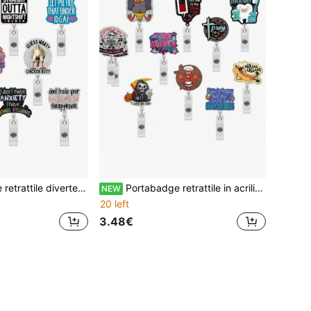
azione scheletro e pollo, accessori carini per operatori sanitari RN CNA ER e divise ospedaliere, molletta per targhetta con meme divertente sulla salute mentale, regalo di apprezzamento per infermieri
Portabadge retrattile in acrilico con molletta a coccodrillo rotante a 360°, portabadge con motivo cartoni animati e slogan divertente, adatto per infermieri, igienisti dentali, operatori sanitari, accessorio regalo per le vacanze
NEW
20 left
3.48€