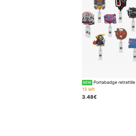
Portabadge retrattile in acrilico con molletta a coccodrillo rotante a 360°, portabadge con motivo cartoni animati e slogan divertente, adatto per infermieri, igienisti den
NEW
15 left
3.48€