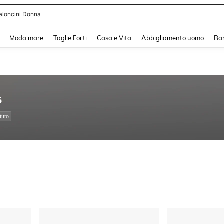
aloncini Donna
and down arrow keys to navigate search Recente ricerca and Cerca e Trova. Pres
Moda mare
Taglie Forti
Casa e Vita
Abbigliamento uomo
Ba
5
tuto