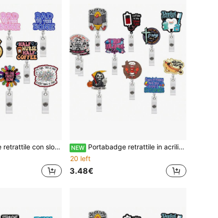
iva per infermieri e operatori sanitari, accessori per targhetta con citazione divertente per il personale ospedaliero
Portabadge retrattile in acrilico con molletta a coccodrillo rotante a 360°, portabadge con motivo cartone animato e slogan divertente, molletta per badge per infermieri, igienisti dentali, operatori sanitari, accessorio regalo per le vacanze
NEW
20 left
3.48€