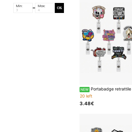
Min:
Max:
OK
Portabadge retrattile glitterato divertente e sfacciato con molletta a coccodrillo, portabadge con citazione scheletro e pollo per infermiera del turno di notte, accessori carini per operatori sanitari RN CNA ER e divise ospedaliere, molletta per targ
NEW
20 left
3.48€