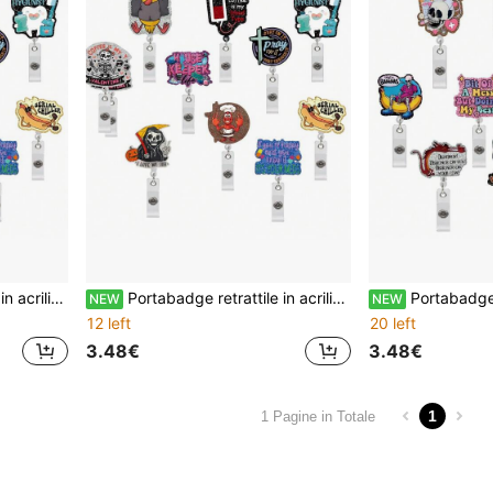
tali, operatori sanitari, accessorio regalo per le vacanze
Portabadge retrattile in acrilico con molletta a coccodrillo rotante a 360°, portabadge con motivo cartoni animati e slogan divertente, adatto per infermieri, igienisti dentali, professionisti sanitari, accessorio regalo per le vacanze
Portabadge retrattile divertente e sfacciato con glitter e molletta a coccodrillo, portabadge per infermiera del turno di notte con cit
NEW
NEW
12 left
20 left
3.48€
3.48€
1
1 Pagine in Totale