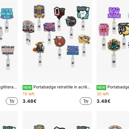
hetta con meme divertente sulla salute mentale, regalo di apprezzamento per infermieri
Portabadge retrattile in acrilico con molletta a coccodrillo rotante a 360°, portabadge con motivo cartone animato e slogan divertente, molletta per badge per infermieri, igienisti dentali, operatori sanitari, accessorio regalo per le vacanze
Portabadge retrattile con slogan carino e divertente, porta-tessera identificat
NEW
NEW
15 left
20 left
3.48€
3.48€