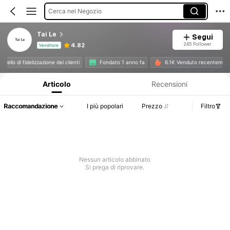
Cerca nel Negozio
Tai Le
Segui
245 Follower
4.82
Venditore
Informazioni sul prodotto: Comunicazione del prezzo, dettagli su vendite e disponibilità.
o livello di fidelizzazione dei clienti
Fondato 1 anno fa
6.1K Venduto recenteme
Articolo
Recensioni
Raccomandazione
I più popolari
Prezzo
Filtro
Nessun articolo abbinato
Si prega di riprovare.