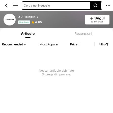
Cerca nel Negozio
XD Hairpin
Segui
Informazioni sul prodotto: Comunicazione del prezzo, dettagli su vendite e disponibilità.
36 Follower
4.89
Venditore
Articolo
Recensioni
Recommended
Most Popular
Price
Filtro
Nessun articolo abbinato
Si prega di riprovare.