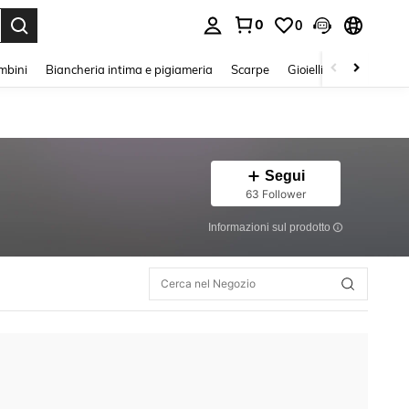
0
0
s Enter to select.
mbini
Biancheria intima e pigiameria
Scarpe
Gioielli E Accessori
Segui
63 Follower
Informazioni sul prodotto