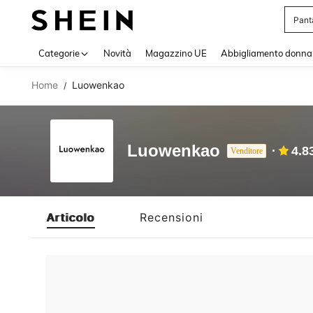
Pant
Use up 
Categorie
Novità
Magazzino UE
Abbigliamento donna
Home
Luowenkao
/
Luowenkao
4.8
Venditore
Articolo
Recensioni