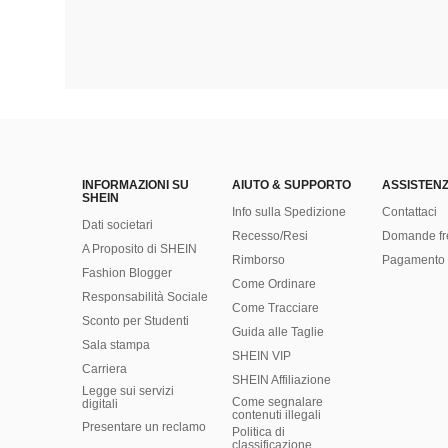
INFORMAZIONI SU
AIUTO & SUPPORTO
ASSISTENZ
SHEIN
Info sulla Spedizione
Contattaci
Dati societari
Recesso/Resi
Domande fr
A Proposito di SHEIN
Rimborso
Pagamento 
Fashion Blogger
Come Ordinare
Responsabilità Sociale
Come Tracciare
Sconto per Studenti
Guida alle Taglie
Sala stampa
SHEIN VIP
Carriera
SHEIN Affiliazione
Legge sui servizi
Come segnalare
digitali
contenuti illegali
Presentare un reclamo
Politica di
classificazione