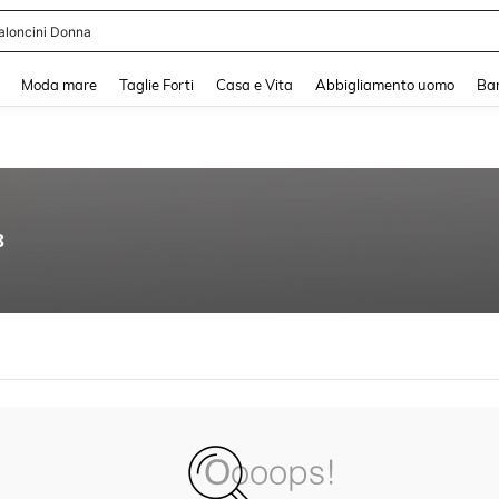
aloncini Donna
and down arrow keys to navigate search Recente ricerca and Cerca e Trova. Pres
Moda mare
Taglie Forti
Casa e Vita
Abbigliamento uomo
Ba
3