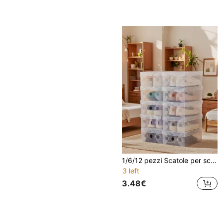
1/6/12 pezzi Scatole per scarpe trasparenti e pieghevoli, facili da pulire, adatte per tacchi alti, sandali e vari tipi di scarpe, organizzatore per riporre le scarpe
3 left
3.48€