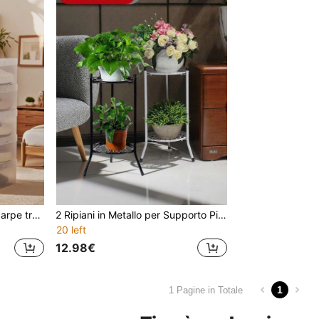
1/6/12 pezzi Scatole per scarpe trasparenti e pieghevoli, facili da pulire, adatte per tacchi alti, sandali e vari tipi di scarpe, organizzatore per riporre le scarpe
2 Ripiani in Metallo per Supporto Piante, Scaffale per Vasi, Stile Europeo Minimalista per Interno/Esterno, Supporto Multistrato da Terra
20 left
12.98€
1
1 Pagine in Totale