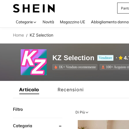
Pant
Use up 
Categorie
Novità
Magazzino UE
Abbigliamento donna
Home
KZ Selection
/
KZ Selection
4.
Venditore
1K+ Venduto recentemente
100+ Acquisto ri
Articolo
Recensioni
Filtro
Di Più
Categoria