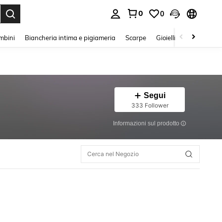
0
0
s Enter to select.
mbini
Biancheria intima e pigiameria
Scarpe
Gioielli E Accessori
Segui
333 Follower
Informazioni sul prodotto