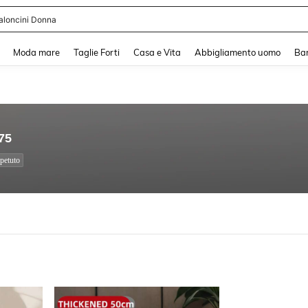
aloncini Donna
and down arrow keys to navigate search Recente ricerca and Cerca e Trova. Pres
Moda mare
Taglie Forti
Casa e Vita
Abbigliamento uomo
Ba
75
petuto