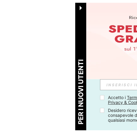
PER I NUOVI UTENTI
Accetto i 
Termi
Privacy & Coo
Desidero ricev
consapevole di
qualsiasi mom