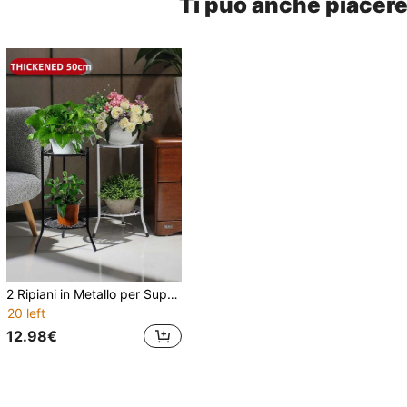
Ti può anche piacer
2 Ripiani in Metallo per Supporto Piante, Scaffale per Vasi, Stile Europeo Minimalista per Interno/Esterno, Supporto Multistrato da Terra
20 left
12.98€