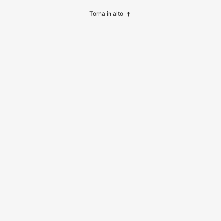
sktop computer portatile
Torna in alto