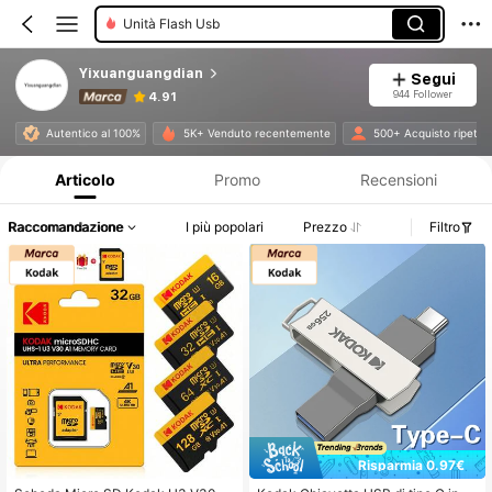
Schede Di Memoria
Yixuanguangdian
Segui
944 Follower
4.91
Informazioni sul prodotto: Comunicazione del prezzo, dettagli su vendite e disponibilità.
Autentico al 100%
5K+ Venduto recentemente
500+ Acquisto ripetut
Articolo
Promo
Recensioni
Raccomandazione
I più popolari
Prezzo
Filtro
Risparmia 0.97€