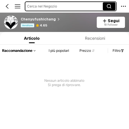
Cerca nel Negozio
Chenyufushichang
Segui
Informazioni sul prodotto: Comunicazione del prezzo, dettagli su vendite e disponibilità.
18 Follower
4.65
Venditore
Articolo
Recensioni
Raccomandazione
I più popolari
Prezzo
Filtro
Nessun articolo abbinato
Si prega di riprovare.