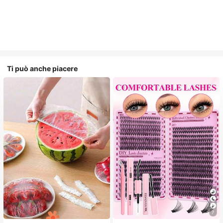
Ti può anche piacere
7