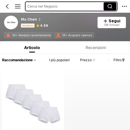
Cerca nel Negozio
Mu Chen
Segui
338 Follower
4.88
Venditore
Informazioni sul prodotto: Comunicazione del prezzo, dettagli su vendite e disponibilità.
1K+ Venduto recentemente
1K+ Acquisto ripetuto
Articolo
Recensioni
Raccomandazione
I più popolari
Prezzo
Filtro