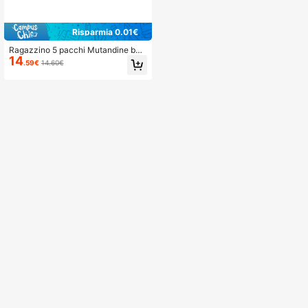
Risparmia 0.01€
Ragazzino 5 pacchi Mutandine box
14
er monocolore
.59€
14.60€