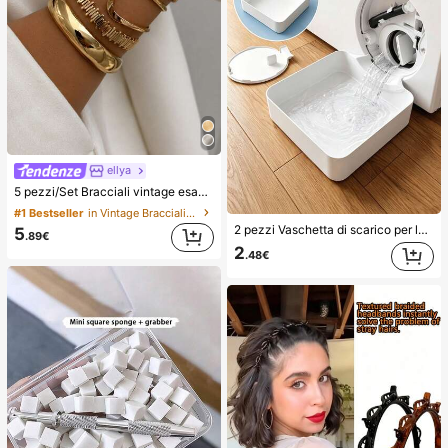
ellya
5 pezzi/Set Bracciali vintage esagerati di moda di lusso con design geometrico in metallo dorato, bracciali aperti regolabili, bracciali elastici con perline impilabili, adatti per l'uso quotidiano delle donne e come regali
#1 Bestseller
in Vintage Bracciali da donna
2 pezzi Vaschetta di scarico per lavatrice, Tappetino di protezione impermeabile per pavimento della lavanderia, Vaschetta anti-traboccamento e anti-perdita, Accessori durevoli per lavatrice, Forniture per la pulizia dell'area lavanderia domestica & Organizzazione della casa
5
.89€
2
.48€