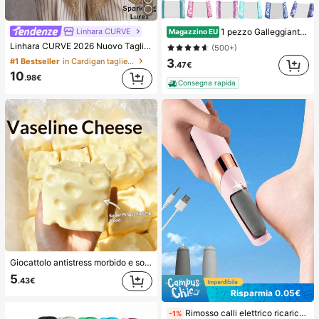
Linhara CURVE
1 pezzo Galleggiante gonfiabile per adulti, amaca galleggiante, giocattolo galleggiante per piscina, galleggiante multifunzione 4 in 1, zattera galleggiante per piscina, sedia lounge, accessorio per il tempo libero e l'intrattenimento per le vacanze degli adulti, spiaggia
Magazzino EU
Linhara CURVE 2026 Nuovo Taglie Forti Colore Unito Maglia Mantella con Filo Metallico Oro e Argento Sciarpa Lussuosa Adatta per Vacanze Romantiche Mantella Donna Maglione Scintillante Argento Lurex Misto
(500+)
#1 Bestseller
in Cardigan taglie forti
3
.47€
10
.98€
Consegna rapida
Giocattolo antistress morbido e soffice in TPR a forma di raviolo con profumo di latte dolce, 5 cm, carino e divertente, ornamento da spremere, regalo alla moda e pratico, adatto per compleanni, Pasqua, Ognissanti, Natale e vari regali per feste, migliora l'umore
5
.43€
Risparmia 0.05€
Rimosso calli elettrico ricaricabile USB, 2 velocità, con luce LED e rullo di ricambio, scrub per piedi portatile e durevole, adatto per pelle morta, pelle secca/crepata e calli, ideale per casa e viaggio, regalo perfetto per Ognissanti/Natale per uomini e donne, regalo di cura personale
-1%