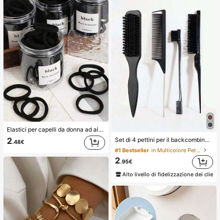
Elastici per capelli da donna ad alta elasticità, fasce per capelli, accessori per capelli, fasce per capelli per fitness e sport, accessori per la bellezza a casa, adatti per estate, vacanze, viaggi. (10/20/50/100/200)
Set di 4 pettini per il backcombing, adatti per creare code di cavallo e chignon lisci, lisciare i capelli crespi, controllare la linea dei capelli, fare il backcombing e volumizzare lo styling. Testa del pettine a denti larghi comoda per dividere e separare i capelli. Adatto per saloni di bellezza, saloni di parrucchieri, viaggi, estetica
2
.48€
#1 Bestseller
in Multicolore Pettini
2
.95€
Alto livello di fidelizzazione dei client