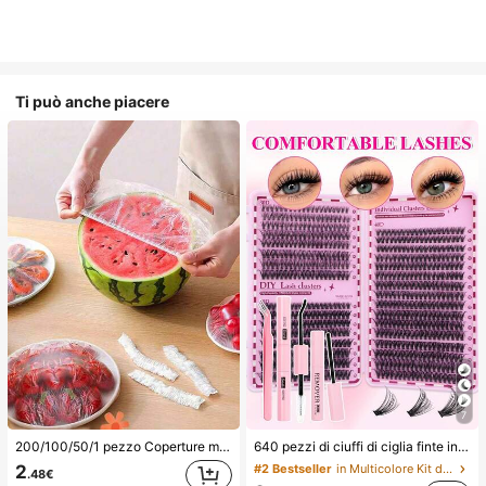
Ti può anche piacere
7
200/100/50/1 pezzo Coperture monouso in pellicola trasparente per alimenti, Coperture per doccia, Sacchetti termoretraibili monouso multifunzione, Copriscarpe monouso, Pellicola trasparente da cucina rinforzata, Coperture per conservazione alimenti in frigorifero domestico, Coperture elastiche estensibili, Uso quotidiano
640 pezzi di ciuffi di ciglia finte in visone sintetico fai-da-te, ricciolo D, voluminose e soffici, lunghezza mista 8-16 mm, adatte per tutti i look di trucco. Colla, solvente e pinzette disponibili in base alle necessità. Leggere, riutilizzabili e convenienti, adatte per principianti, applicabili a varie occasioni, bellissime
2
#2 Bestseller
in Multicolore Kit di ciglia finte e adesivi
.48€