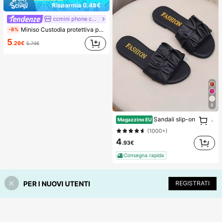
Risparmia 0.48€
ccmini phone case
Miniso Custodia protettiva personalizzata Marvel Avengers Spider-Man con ricarica magnetica MagSafe a ragnatela, compatibile con iPhone 17/17 Pro Max/16/17 Pro/15/14/16 Plus/17 Air/13/15 Pro/12/15 Plus. Custodia protettiva antiurto per uomo compatibile con Apple.
-8%
5
.26€
5.74€
6
1
Sandali slip-on alla moda per bambini, scarpe piatte estive, nuovi sandali con cinturini, scarpe da spiaggia carine per ragazze, ritorno a scuola
Magazzino EU
1
(1000+)
4
.93€
Consegna rapida
PER I NUOVI UTENTI
REGISTRATI