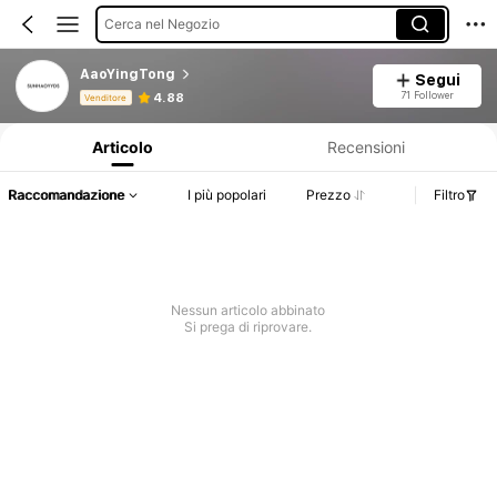
Cerca nel Negozio
AaoYingTong
Segui
Informazioni sul prodotto: Comunicazione del prezzo, dettagli su vendite e disponibilità.
71 Follower
4.88
Venditore
Articolo
Recensioni
Raccomandazione
I più popolari
Prezzo
Filtro
Nessun articolo abbinato
Si prega di riprovare.