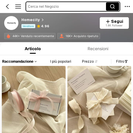
Cerca nel Negozio
Homecity
Segui
1.4K Follower
4.96
Venditore
Informazioni sul prodotto: Comunicazione del prezzo, dettagli su vendite e disponibilità.
44K+ Venduto recentemente
16K+ Acquisto ripetuto
Articolo
Recensioni
Raccomandazione
I più popolari
Prezzo
Filtro