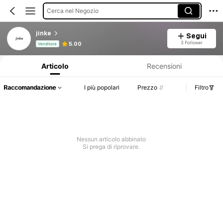
Cerca nel Negozio
jinke
Segui
Informazioni sul prodotto: Comunicazione del prezzo, dettagli su vendite e disponibilità.
3 Follower
5.00
Venditore
Articolo
Recensioni
Raccomandazione
I più popolari
Prezzo
Filtro
Nessun articolo abbinato
Si prega di riprovare.