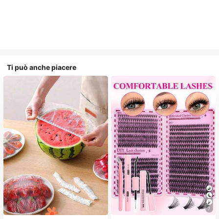
Ti può anche piacere
7