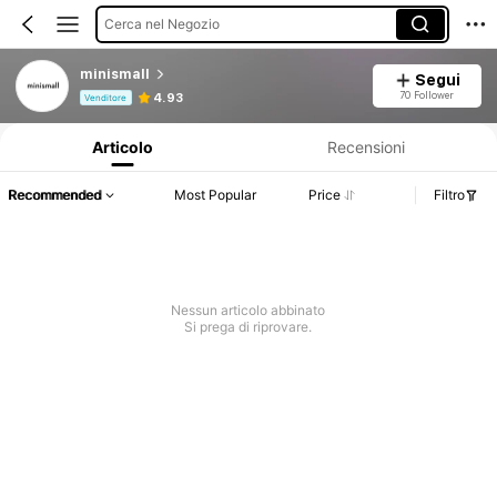
Cerca nel Negozio
minismall
Segui
Informazioni sul prodotto: Comunicazione del prezzo, dettagli su vendite e disponibilità.
70 Follower
4.93
Venditore
Articolo
Recensioni
Recommended
Most Popular
Price
Filtro
Nessun articolo abbinato
Si prega di riprovare.