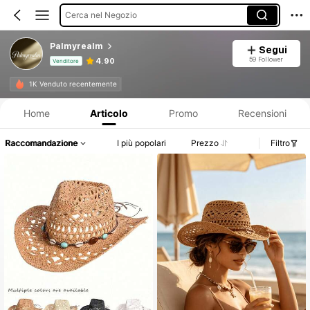
Cerca nel Negozio
Palmyrealm
Segui
59 Follower
4.90
Venditore
Informazioni sul prodotto: Comunicazione del prezzo, dettagli su vendite e disponibilità.
1K Venduto recentemente
Home
Articolo
Promo
Recensioni
Raccomandazione
I più popolari
Prezzo
Filtro