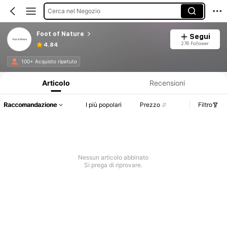
Cerca nel Negozio
Foot of Nature
Segui
276 Follower
4.84
Informazioni sul prodotto: Comunicazione del prezzo, dettagli su vendite e disponibilità.
100+ Acquisto ripetuto
Articolo
Recensioni
Raccomandazione
I più popolari
Prezzo
Filtro
Nessun articolo abbinato
Si prega di riprovare.