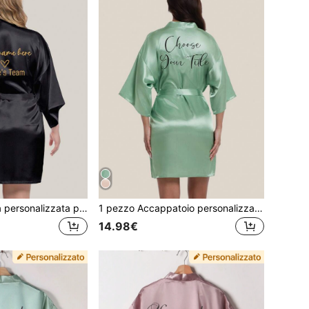
1 pezzo Vestaglia personalizzata per damigella d'onore taglia grande con stampa "Squadra della Sposa" e glitter
1 pezzo Accappatoio personalizzato per damigella d'onore e sorella, accappatoio corto con titoli in rilievo, regali e gadget per addio al nubilato
14.98€