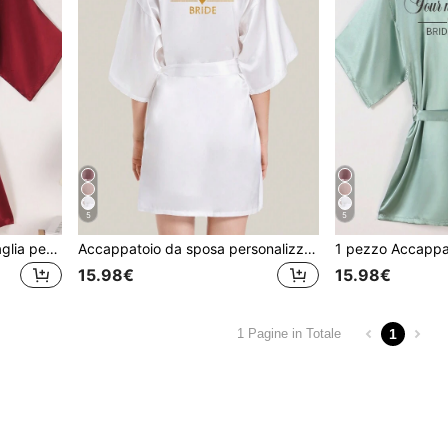
5
5
1 pezzo Accappatoio/Vestaglia personalizzato con stampa glitterata per damigella d'onore, personalizzato, unico, regali per donne, regali ideali per lei, amiche, per matrimoni, vacanze, anniversari, compleanni, colorato, carino, fidanzata, coordinato per coppie, regalo per addio al nubilato
Accappatoio da sposa personalizzato con stampa del nome glitterato, pigiama da donna personalizzato per matrimoni, accappatoio intimo con monogramma, regalo per damigella d'onore
15.98€
15.98€
1
1 Pagine in Totale