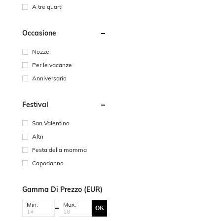
A tre quarti
Occasione
Nozze
Per le vacanze
Anniversario
Festival
San Valentino
Altri
Festa della mamma
Capodanno
Gamma Di Prezzo (EUR)
Min:
Max:
OK