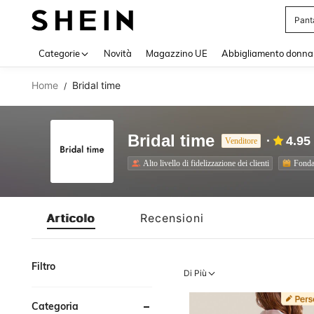
Pant
Use up 
Categorie
Novità
Magazzino UE
Abbigliamento donna
Home
Bridal time
/
Bridal time
4.95
Venditore
Alto livello di fidelizzazione dei clienti
Fonda
Articolo
Recensioni
Filtro
Di Più
Categoria