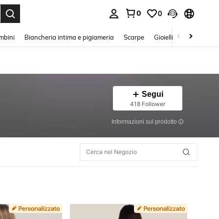
0
0
s Enter to select.
mbini
Biancheria intima e pigiameria
Scarpe
Gioielli E Accessori
Segui
418 Follower
Informazioni sul prodotto