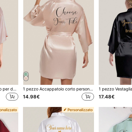
Accappatoio personalizzato per damigella d'onore con nomi e simboli stampati, set pigiama personalizzato per matrimonio, anniversario, regalo di compleanno per lei e amiche
1 pezzo Accappatoio corto personalizzato per damigella d'onore, sorella, madre, con stampa a trasferimento di calore a cipolla nera, regalo di matrimonio
14.98€
17.48€