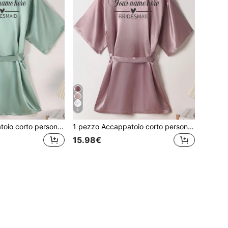
5
1 pezzo Accappatoio corto personalizzato per damigella d'onore con nome, regali personalizzati accoglienti per le donne, regali ideali per lei, per matrimoni, per vacanze, per anniversari, per compleanni, colorato, carino, fidanzata, famiglia, amici, regalo per addio al nubilato, festa di addio al nubilato
1 pezzo Accappatoio corto personalizzato per damigella d'onore con stampa a trasferimento di calore, set pigiama da notte da donna, regalo per matrimoni e anniversari
15.98€