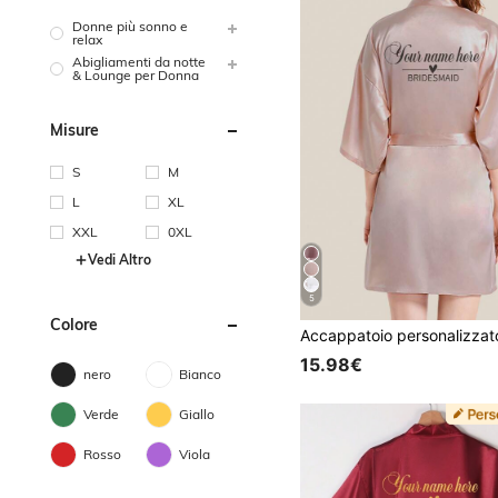
Donne più sonno e
relax
Abigliamenti da notte
& Lounge per Donna
Misure
S
M
L
XL
XXL
0XL
Vedi Altro
5
Colore
15.98€
nero
Bianco
Verde
Giallo
Rosso
Viola