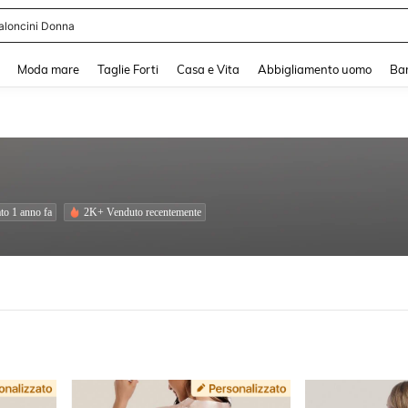
aloncini Donna
and down arrow keys to navigate search Recente ricerca and Cerca e Trova. Pres
Moda mare
Taglie Forti
Casa e Vita
Abbigliamento uomo
Ba
to 1 anno fa
2K+ Venduto recentemente