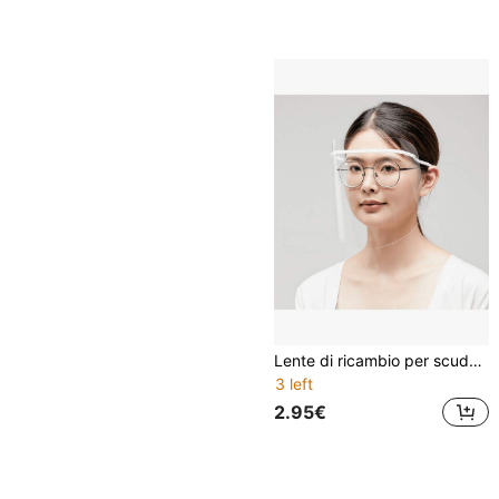
Lente di ricambio per scudo anti-schizzi d'olio, maschera facciale per cucina e fumi di cottura, protezione per il taglio delle cipolle, maschera protettiva completa per il viso anti-schizzi d'olio da cucina per le donne
3 left
2.95€