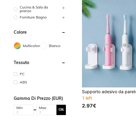
Cucina & Sala da
pranzo
Forniture Bagno
Colore
Multicolore
Bianco
Tessuto
PC
ABS
1 left
Gamma Di Prezzo (EUR)
2.97€
Min:
Max:
OK