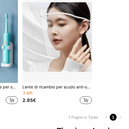
Supporto adesivo da parete per spazzolino elettrico, organizzatore per testine di spazzolino. (Non consigliato per manici di spazzolino superiori a 3,3 cm). Mantenere pulita la superficie adesiva prima dell'applicazione, non utilizzare in aree umide o polverose. Adatto per superfici lisce in vetro, ceramica e metallo. Non consigliato per superfici irregolari o ruvide. Decorazione per bagno di casa, decorazione autunnale, ritorno a scuola
Lente di ricambio per scudo anti-schizzi d'olio, maschera facciale per cucina e fumi di cottura, protezione per il taglio delle cipolle, maschera protettiva completa per il viso anti-schizzi d'olio da cucina per le donne
3 left
2.95€
1
1 Pagine in Totale