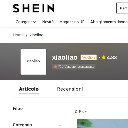
Pant
Use up 
Categorie
Novità
Magazzino UE
Abbigliamento donna
Home
xiaoliao
/
xiaoliao
4.83
Venditore
716 Venduto recentemente
Articolo
Recensioni
Filtro
Di Più
Categoria