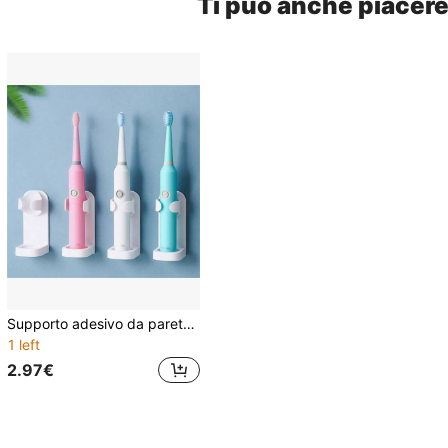
Ti può anche piacer
Supporto adesivo da parete per spazzolino elettrico, organizzatore per testine di spazzolino. (Non consigliato per manici di spazzolino superiori a 3,3 cm). Mantenere pulita la superficie adesiva prima dell'applicazione, non utilizzare in aree umide o polverose. Adatto per superfici lisce in vetro, ceramica e metallo. Non consigliato per superfici irregolari o ruvide. Decorazione per bagno di casa, decorazione autunnale, ritorno a scuola
1 left
2.97€