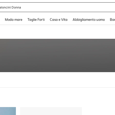
aloncini Donna
and down arrow keys to navigate search Recente ricerca and Cerca e Trova. Pres
Moda mare
Taglie Forti
Casa e Vita
Abbigliamento uomo
Ba