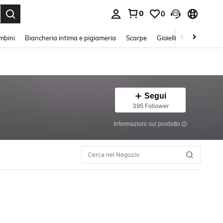
0
0
s Enter to select.
mbini
Biancheria intima e pigiameria
Scarpe
Gioielli E Accessori
Segui
395 Follower
Informazioni sul prodotto