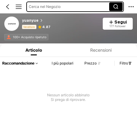
Cerca nel Negozio
yuanyue
Segui
177 Follower
4.87
Venditore
Informazioni sul prodotto: Comunicazione del prezzo, dettagli su vendite e disponibilità.
100+ Acquisto ripetuto
Articolo
Recensioni
Raccomandazione
I più popolari
Prezzo
Filtro
Nessun articolo abbinato
Si prega di riprovare.