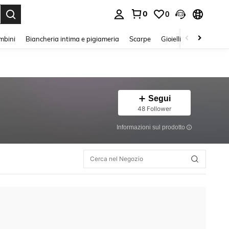
0
0
s Enter to select.
mbini
Biancheria intima e pigiameria
Scarpe
Gioielli E Accessori
Segui
48 Follower
Informazioni sul prodotto