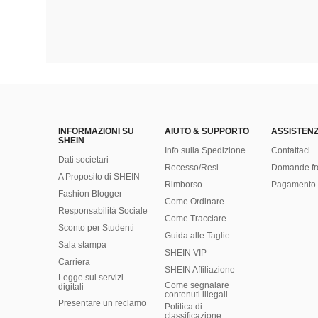
INFORMAZIONI SU
AIUTO & SUPPORTO
ASSISTENZ
SHEIN
Info sulla Spedizione
Contattaci
Dati societari
Recesso/Resi
Domande fr
A Proposito di SHEIN
Rimborso
Pagamento 
Fashion Blogger
Come Ordinare
Responsabilità Sociale
Come Tracciare
Sconto per Studenti
Guida alle Taglie
Sala stampa
SHEIN VIP
Carriera
SHEIN Affiliazione
Legge sui servizi
Come segnalare
digitali
contenuti illegali
Presentare un reclamo
Politica di
classificazione