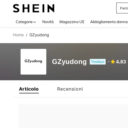
Pant
Use up 
Categorie
Novità
Magazzino UE
Abbigliamento donna
Home
GZyudong
/
GZyudong
4.83
Venditore
Articolo
Recensioni