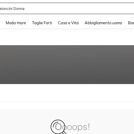
aloncini Donna
and down arrow keys to navigate search Recente ricerca and Cerca e Trova. Pres
Moda mare
Taglie Forti
Casa e Vita
Abbigliamento uomo
Ba