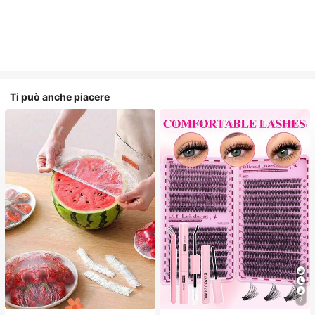
Ti può anche piacere
7