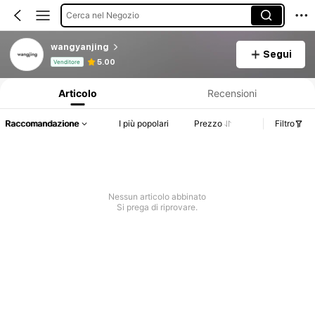
Cerca nel Negozio
wangyanjing
Segui
Informazioni sul prodotto: Comunicazione del prezzo, dettagli su vendite e disponibilità.
5.00
Venditore
Articolo
Recensioni
Raccomandazione
I più popolari
Prezzo
Filtro
Nessun articolo abbinato
Si prega di riprovare.