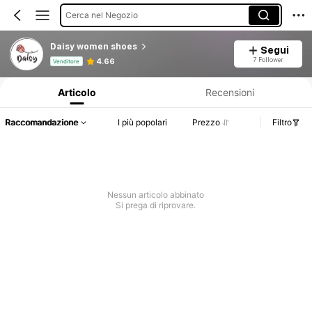
Cerca nel Negozio
Daisy women shoes
Segui
Informazioni sul prodotto: Comunicazione del prezzo, dettagli su vendite e disponibilità.
7 Follower
4.66
Venditore
Articolo
Recensioni
Raccomandazione
I più popolari
Prezzo
Filtro
Nessun articolo abbinato
Si prega di riprovare.