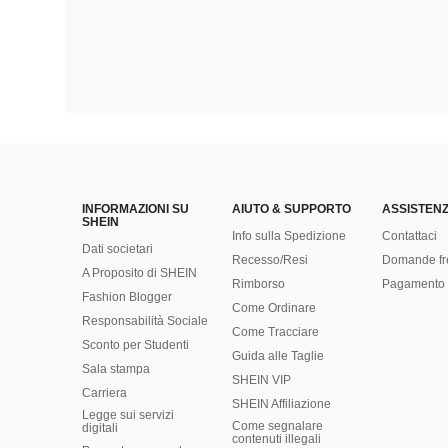
INFORMAZIONI SU
AIUTO & SUPPORTO
ASSISTENZ
SHEIN
Info sulla Spedizione
Contattaci
Dati societari
Recesso/Resi
Domande fr
A Proposito di SHEIN
Rimborso
Pagamento 
Fashion Blogger
Come Ordinare
Responsabilità Sociale
Come Tracciare
Sconto per Studenti
Guida alle Taglie
Sala stampa
SHEIN VIP
Carriera
SHEIN Affiliazione
Legge sui servizi
Come segnalare
digitali
contenuti illegali