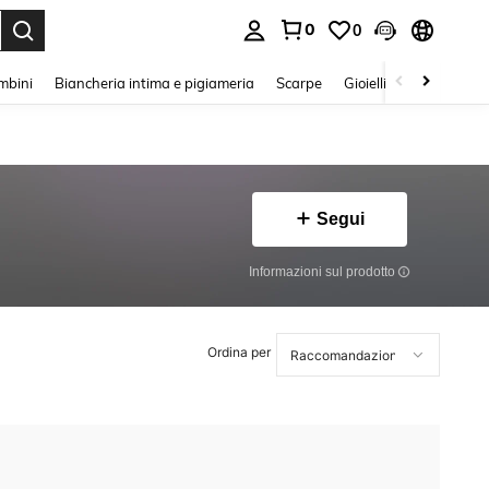
0
0
s Enter to select.
mbini
Biancheria intima e pigiameria
Scarpe
Gioielli E Accessori
Segui
Informazioni sul prodotto
Ordina per