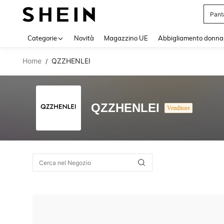
Pant
Use up 
Categorie
Novità
Magazzino UE
Abbigliamento donna
Home
QZZHENLEI
/
QZZHENLEI
Venditore