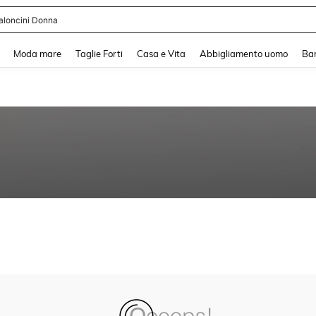
aloncini Donna
and down arrow keys to navigate search Recente ricerca and Cerca e Trova. Pres
Moda mare
Taglie Forti
Casa e Vita
Abbigliamento uomo
Ba