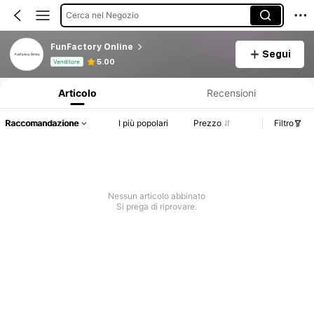
Cerca nel Negozio
FunFactory Online
Segui
Informazioni sul prodotto: Comunicazione del prezzo, dettagli su vendite e disponibilità.
5.00
Venditore
Articolo
Recensioni
Raccomandazione
I più popolari
Prezzo
Filtro
Nessun articolo abbinato
Si prega di riprovare.