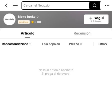
Cerca nel Negozio
More lucky
Segui
Informazioni sul prodotto: Comunicazione del prezzo, dettagli su vendite e disponibilità.
1 Follower
5.00
Venditore
Articolo
Recensioni
Raccomandazione
I più popolari
Prezzo
Filtro
Nessun articolo abbinato
Si prega di riprovare.