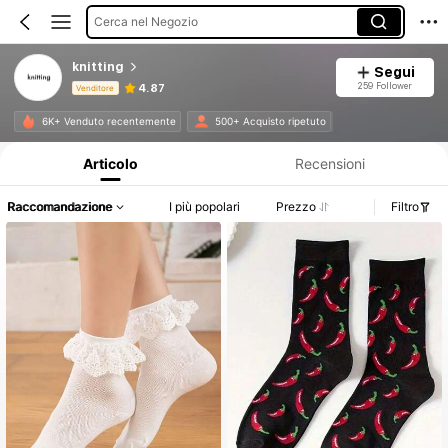
Cerca nel Negozio
knitting
Segui
259 Follower
4.87
Venditore
Informazioni sul prodotto: Comunicazione del prezzo, dettagli su vendite e disponibilità.
6K+ Venduto recentemente
500+ Acquisto ripetuto
Articolo
Recensioni
Raccomandazione
I più popolari
Prezzo
Filtro