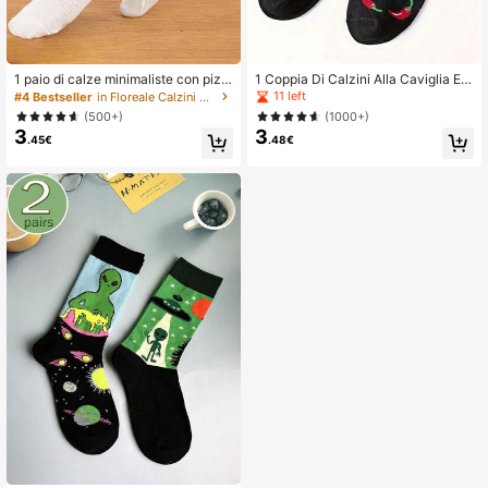
1 paio di calze minimaliste con pizz
1 Coppia Di Calzini Alla Caviglia Ela
o a tinta unita, calze comode e tras
sticizzati Alla Moda Con Stampa Di
11 left
#4 Bestseller
in Floreale Calzini da donna
piranti sopra il ginocchio per donne
Peperoncini, Adatti Per Sport E Abbi
(500+)
(1000+)
gliamento Casual
3
3
.45€
.48€