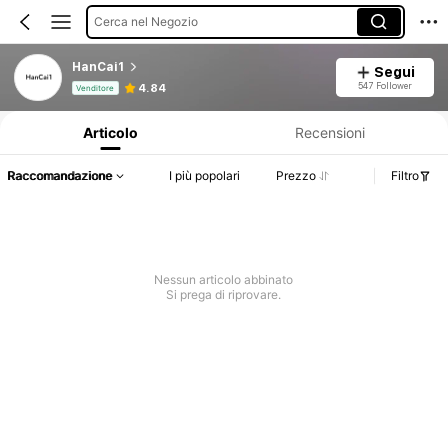
Cerca nel Negozio
HanCai1
Segui
Informazioni sul prodotto: Comunicazione del prezzo, dettagli su vendite e disponibilità.
547 Follower
4.84
Venditore
Articolo
Recensioni
Raccomandazione
I più popolari
Prezzo
Filtro
Nessun articolo abbinato
Si prega di riprovare.