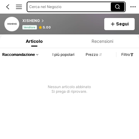
Cerca nel Negozio
XISHENG
Segui
Informazioni sul prodotto: Comunicazione del prezzo, dettagli su vendite e disponibilità.
5.00
Venditore
Articolo
Recensioni
Raccomandazione
I più popolari
Prezzo
Filtro
Nessun articolo abbinato
Si prega di riprovare.