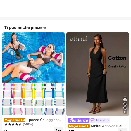
Ti può anche piacere
16
1 pezzo Galleggiante
Athîral
Magazzino EU
gonfiabile per adulti, amaca gallegg
(500+)
Athîral Abito casual d
Magazzino EU
iante, giocattolo galleggiante per pi
a donna per vacanze, con scollo a