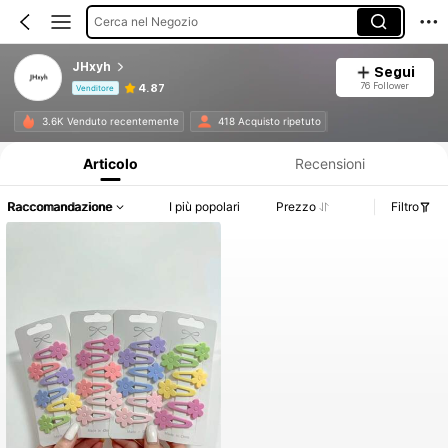
Cerca nel Negozio
JHxyh
Segui
76 Follower
4.87
Venditore
Informazioni sul prodotto: Comunicazione del prezzo, dettagli su vendite e disponibilità.
3.6K Venduto recentemente
418 Acquisto ripetuto
Articolo
Recensioni
Raccomandazione
I più popolari
Prezzo
Filtro