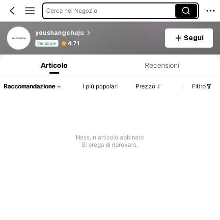
Cerca nel Negozio
youshangchuju
Segui
Informazioni sul prodotto: Comunicazione del prezzo, dettagli su vendite e disponibilità.
4.71
Venditore
Articolo
Recensioni
Raccomandazione
I più popolari
Prezzo
Filtro
Nessun articolo abbinato
Si prega di riprovare.