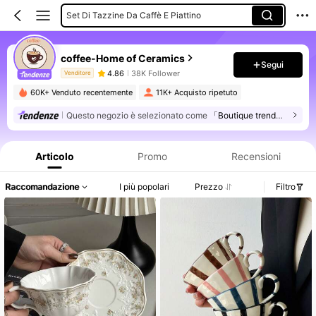
Set Di Tazzine Da Caffè E Piattino
Ciotole
coffee-Home of Ceramics
Portacandele In Vetro Antivento
Segui
4.86
38K Follower
Venditore
Tazze E Piattini
60K+ Venduto recentemente
11K+ Acquisto ripetuto
Questo negozio è selezionato come
「Boutique trendy」
Informazioni sul prodotto: Comunicazione del prezzo, dettagli su vendite e disponibilità.
Articolo
Promo
Recensioni
Raccomandazione
I più popolari
Prezzo
Filtro