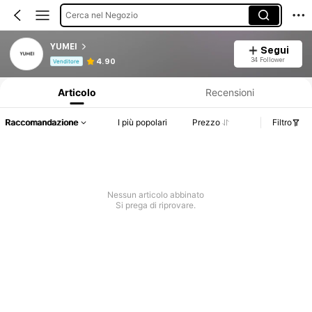
Cerca nel Negozio
YUMEI
Segui
Informazioni sul prodotto: Comunicazione del prezzo, dettagli su vendite e disponibilità.
34 Follower
4.90
Venditore
Articolo
Recensioni
Raccomandazione
I più popolari
Prezzo
Filtro
Nessun articolo abbinato
Si prega di riprovare.