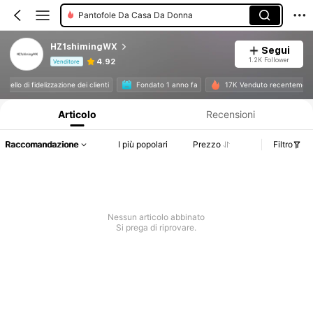
Pantofole Da Casa Da Donna
HZ1shimingWX
Segui
1.2K Follower
4.92
Venditore
Informazioni sul prodotto: Comunicazione del prezzo, dettagli su vendite e disponibilità.
to livello di fidelizzazione dei clienti
Fondato 1 anno fa
17K Venduto recenteme
Articolo
Recensioni
Raccomandazione
I più popolari
Prezzo
Filtro
Nessun articolo abbinato
Si prega di riprovare.