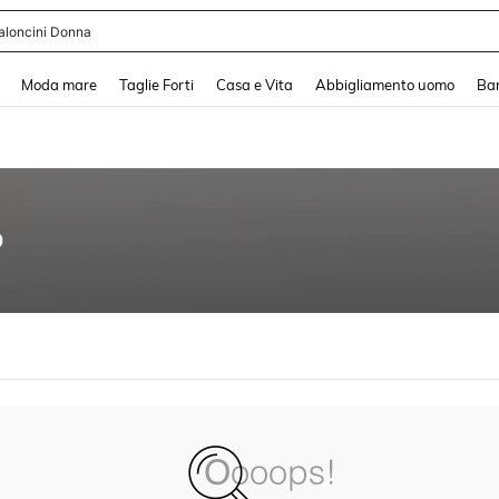
aloncini Donna
and down arrow keys to navigate search Recente ricerca and Cerca e Trova. Pres
Moda mare
Taglie Forti
Casa e Vita
Abbigliamento uomo
Ba
0