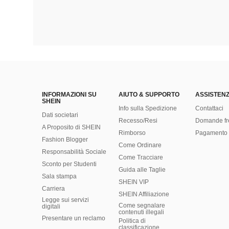
INFORMAZIONI SU
AIUTO & SUPPORTO
ASSISTENZ
SHEIN
Info sulla Spedizione
Contattaci
Dati societari
Recesso/Resi
Domande fr
A Proposito di SHEIN
Rimborso
Pagamento 
Fashion Blogger
Come Ordinare
Responsabilità Sociale
Come Tracciare
Sconto per Studenti
Guida alle Taglie
Sala stampa
SHEIN VIP
Carriera
SHEIN Affiliazione
Legge sui servizi
Come segnalare
digitali
contenuti illegali
Presentare un reclamo
Politica di
classificazione