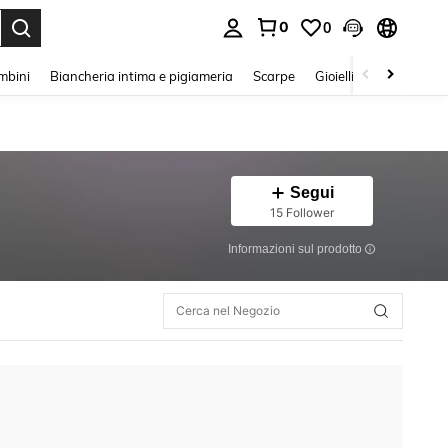
0
0
s Enter to select.
mbini
Biancheria intima e pigiameria
Scarpe
Gioielli E Accessori
Segui
15 Follower
Informazioni sul prodotto