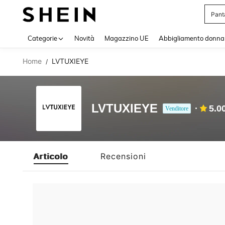
Pant
Use up 
Categorie
Novità
Magazzino UE
Abbigliamento donna
Home
LVTUXIEYE
/
LVTUXIEYE
5.0
Venditore
Articolo
Recensioni