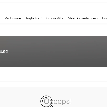
and down arrow keys to navigate search Recente ricerca and Cerca e Trova. Pres
Moda mare
Taglie Forti
Casa e Vita
Abbigliamento uomo
Ba
4.92