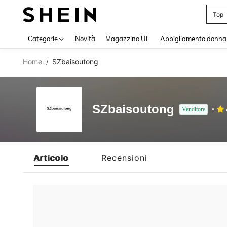
Top
Use up 
Categorie
Novità
Magazzino UE
Abbigliamento donna
Home
SZbaisoutong
/
SZbaisoutong
Venditore
Articolo
Recensioni