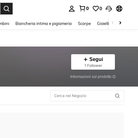
0
0
s Enter to select.
mbini
Biancheria intima e pigiameria
Scarpe
Gioielli E Accessori
Segui
1 Follower
Informazioni sul prodotto