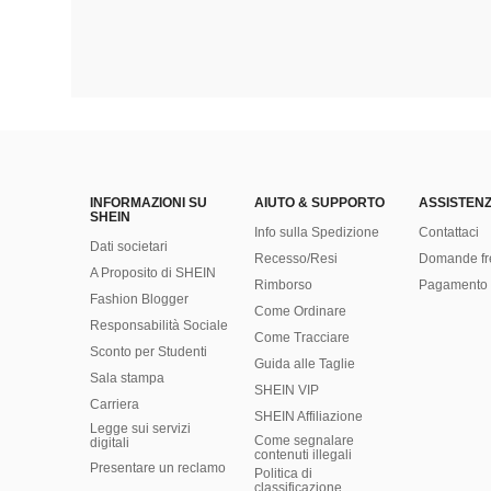
INFORMAZIONI SU
AIUTO & SUPPORTO
ASSISTENZ
SHEIN
Info sulla Spedizione
Contattaci
Dati societari
Recesso/Resi
Domande fr
A Proposito di SHEIN
Rimborso
Pagamento 
Fashion Blogger
Come Ordinare
Responsabilità Sociale
Come Tracciare
Sconto per Studenti
Guida alle Taglie
Sala stampa
SHEIN VIP
Carriera
SHEIN Affiliazione
Legge sui servizi
Come segnalare
digitali
contenuti illegali
Presentare un reclamo
Politica di
classificazione