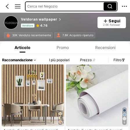
Cerca nel Negozio
Veldoran wallpaper
Segui
2.6K Follower
4.76
Venditore
Informazioni sul prodotto: Comunicazione del prezzo, dettagli su vendite e disponibilità.
30K Venduto recentemente
7.8K Acquisto ripetuto
Articolo
Promo
Recensioni
Raccomandazione
I più popolari
Prezzo
Filtro
8