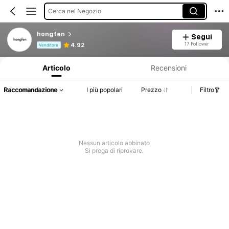
Cerca nel Negozio
hongfen
Segui
Informazioni sul prodotto: Comunicazione del prezzo, dettagli su vendite e disponibilità.
17 Follower
4.92
Venditore
Articolo
Recensioni
Raccomandazione
I più popolari
Prezzo
Filtro
Nessun articolo abbinato
Si prega di riprovare.