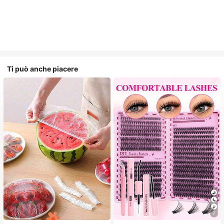
Ti può anche piacere
7