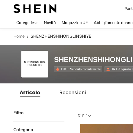
Pant
Use up 
Categorie
Novità
Magazzino UE
Abbigliamento donna
Home
SHENZHENSHIHONGLINSHIYE
/
SHENZHENSHIHONGLI
15K+ Venduto recentemente
3K+ Acquisto r
Articolo
Recensioni
Filtro
Di Più
Categoria