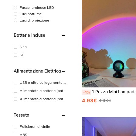
Fasce luminose LED
Luci notturne
Luci di proiezione
Batterie Incluse
Non
Sì
Alimentazione Elettrica
USB o altro collegamento d
i alimentazione CC
Alimentato a batteria (batt
1 Pezzo Mini Lampada Da Tavolo, Lampada Di Proiezione Tramonto E Arcobaleno, Decorazione Di Atmosfer
-1%
eria a bottone)
Alimentato a batteria (batt
4.93€
4.98€
eria ricaricabile)
Tessuto
Policloruri di vinile
ABS