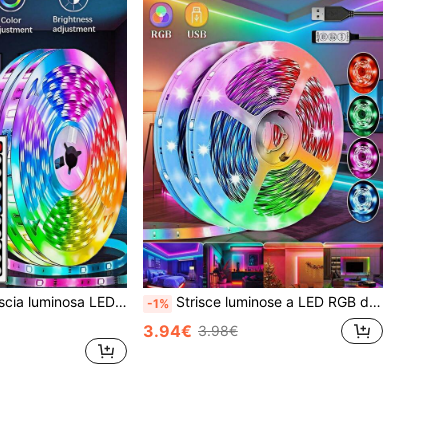
-da-te, colore e luminosità regolabili, modalità di lampeggio, adatto per decorazione domestica, stanza, camera da letto, cucina, scale, TV, decorazione per feste
Strisce luminose a LED RGB da 100 cm - 30 m, chip 3535SMD, alimentazione USB 5V, controllo a 3 pulsanti, adatte per decorazione domestica, feste, illuminazione natalizia, soggiorno, camera da letto, retroilluminazione TV
-1%
3.94€
3.98€