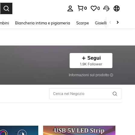
0
0
s Enter to select.
mbini
Biancheria intima e pigiameria
Scarpe
Gioielli E Accessori
Segui
1.9K Follower
Informazioni sul prodotto