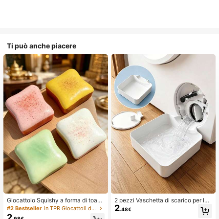
Ti può anche piacere
Giocattolo Squishy a forma di toast
2 pezzi Vaschetta di scarico per lav
2
extra large, super morbido, giocattol
atrice, Tappetino di protezione imp
#2 Bestseller
in TPR Giocattoli divertenti e novità per adolesce
.48€
o antistress a forma di toast al burr
ermeabile per pavimento della lava
2
.98€